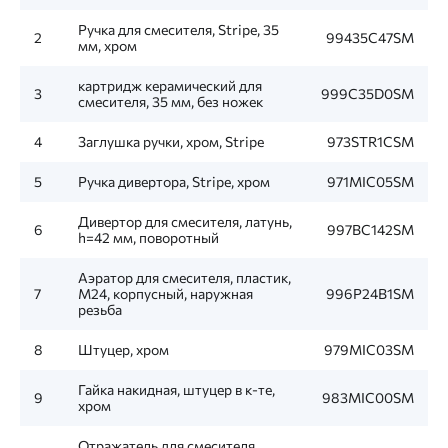
Ручка для смесителя, Stripe, 35
2
99435C47SM
мм, хром
картридж керамический для
3
999C35D0SM
смесителя, 35 мм, без ножек
4
Заглушка ручки, хром, Stripe
973STR1CSM
5
Ручка дивертора, Stripe, хром
971MIC05SM
Дивертор для смесителя, латунь,
6
997BC142SM
h=42 мм, поворотный
Аэратор для смесителя, пластик,
7
M24, корпусный, наружная
996P24B1SM
резьба
8
Штуцер, хром
979MIC03SM
Гайка накидная, штуцер в к-те,
9
983MIC00SM
хром
Отражатель для смесителя,