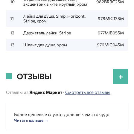
10
982BRRC2SM
эксцентрик в к-те, круглый, хром
Лейка для душа, Simp, Horizont,
11
978MIC13SM
Stripe, хром
12
Держатель лейки, Stripe
977MIB05SM
13
Шланг для душа, хром
976MIC04SM
ОТЗЫВЫ
+
Отзывы из
Яндекс Маркет
·
Смотреть все отзывы
Более дешёвые служат дольше, чем это чудо
Читать дальше →