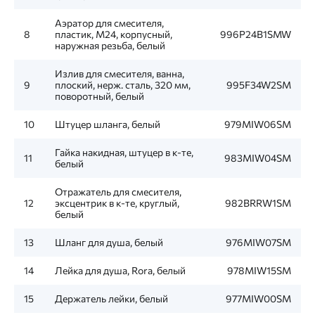
Аэратор для смесителя,
8
пластик, M24, корпусный,
996P24B1SMW
наружная резьба, белый
Излив для смесителя, ванна,
9
плоский, нерж. сталь, 320 мм,
995F34W2SM
поворотный, белый
10
Штуцер шланга, белый
979MIW06SM
Гайка накидная, штуцер в к-те,
11
983MIW04SM
белый
Отражатель для смесителя,
12
эксцентрик в к-те, круглый,
982BRRW1SM
белый
13
Шланг для душа, белый
976MIW07SM
14
Лейка для душа, Rora, белый
978MIW15SM
15
Держатель лейки, белый
977MIW00SM