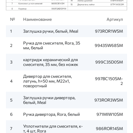
№
Наименование
Артикул
1
Заглушка ручки, белый, Meal
973ROR1WSM
Ручка для смесителя, Rora, 35
2
99435W68SM
мм, белый
картридж керамический для
3
999C35D0SM
смесителя, 35 мм, без ножек
Дивертор для смесителя,
997BC150SM-
4
латунь, h=50 мм, M22x1,
2
поворотный
Заглушка ручки дивертора,
5
973ROR3WSM
белый, Meal
6
Ручка дивертора, Rora, белый
971MIW10SM
Уплотнители для смесителя, к-
7
986ROR14SM
т, 4 шт, Rora