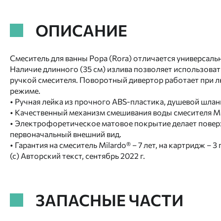
ОПИСАНИЕ
Смеситель для ванны Рора (Rora) отличается универсаль
Наличие длинного (35 см) излива позволяет использова
ручкой смесителя. Поворотный дивертор работает при 
режиме.
• Ручная лейка из прочного ABS-пластика, душевой шланг 
• Качественный механизм смешивания воды смесителя Mila
• Электрофоретическое матовое покрытие делает поверх
первоначальный внешний вид.
• Гарантия на смеситель Milardo® – 7 лет, на картридж – 3
(с) Авторский текст, сентябрь 2022 г.
ЗАПАСНЫЕ ЧАСТИ