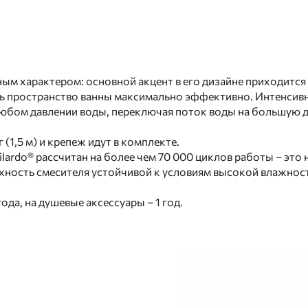
ным характером: основной акцент в его дизайне приходится 
ть пространство ванны максимально эффективно. Интенсивн
любом давлении воды, переключая поток воды на большую д
(1,5 м) и крепеж идут в комплекте.
rdo® рассчитан на более чем 70 000 циклов работы – это не
ность смесителя устойчивой к условиям высокой влажност
 года, на душевые аксессуары – 1 год.