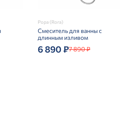
Рора (Rora)
ы
Смеситель для ванны с
длинным изливом
6 890 ₽
7 890 ₽