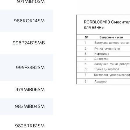
971MIB10SM
986ROR14SM
996P24B1SMB
995F33B2SM
979MIB06SM
983MIB04SM
982BRRB1SM