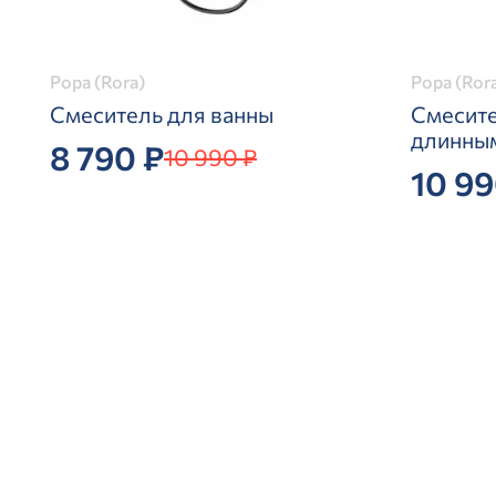
Рора (Rora)
Рора (Ror
Смеситель для ванны
Смесите
длинны
8 790 ₽
10 990 ₽
10 99