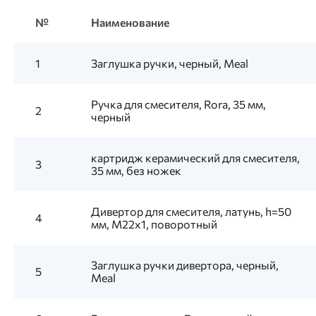
№
Наименование
1
Заглушка ручки, черный, Meal
Ручка для смесителя, Rora, 35 мм,
2
черный
картридж керамический для смесителя,
3
35 мм, без ножек
Дивертор для смесителя, латунь, h=50
4
мм, M22x1, поворотный
Заглушка ручки дивертора, черный,
5
Meal