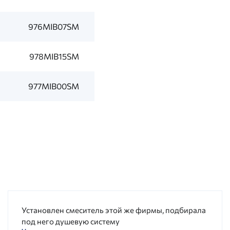
976MIB07SM
978MIB15SM
977MIB00SM
Установлен смеситель этой же фирмы, подбирала
под него душевую систему