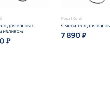
a)
Рора (Rora)
ль для ванны с
Смеситель для ванн
м изливом
7 890 ₽
0 ₽