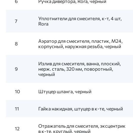
6
Ручка дивертора, Rora, черный
Уплотнители для смесителя, к-т, 4 шт,
7
Rora
Аэратор для смесителя, пластик, M24,
8
корпусный, наружная резьба, черный
Излив для смесителя, ванна, плоский,
9
нерж. сталь, 320 мм, поворотный,
черный
10
Штуцер шланга, черный
11
Гайка накидная, штуцер в к-те, черный
Отражатель для смесителя, эксцентрик
12
в к-те, круглый, черный