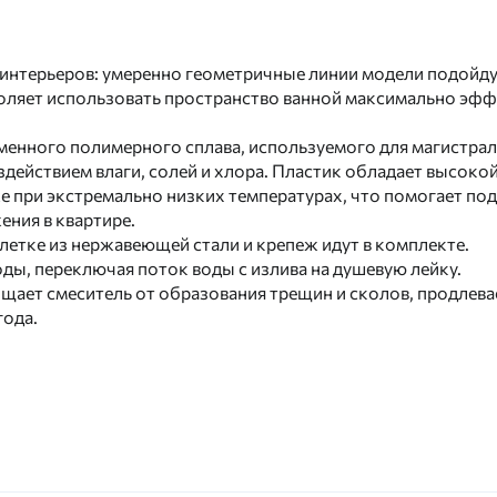
интерьеров: умеренно геометричные линии модели подойдут 
оляет использовать пространство ванной максимально эфф
менного полимерного сплава, используемого для магистрал
здействием влаги, солей и хлора. Пластик обладает высоко
е при экстремально низких температурах, что помогает под
ния в квартире.
плетке из нержавеющей стали и крепеж идут в комплекте.
ды, переключая поток воды с излива на душевую лейку.
ает смеситель от образования трещин и сколов, продлева
года.