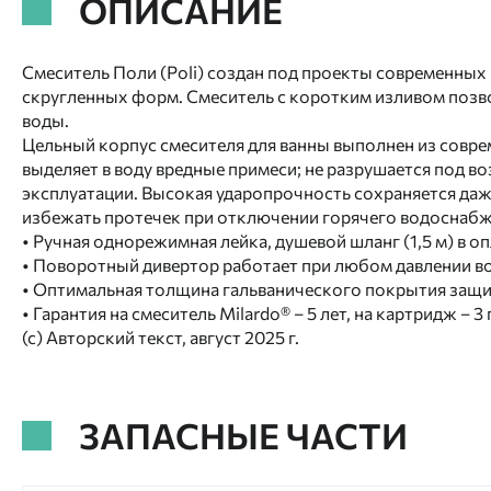
ОПИСАНИЕ
Смеситель Поли (Poli) создан под проекты современных 
скругленных форм. Смеситель с коротким изливом позв
воды.
Цельный корпус смесителя для ванны выполнен из совре
выделяет в воду вредные примеси; не разрушается под во
эксплуатации. Высокая ударопрочность сохраняется даж
избежать протечек при отключении горячего водоснабже
• Ручная однорежимная лейка, душевой шланг (1,5 м) в о
• Поворотный дивертор работает при любом давлении во
• Оптимальная толщина гальванического покрытия защищ
• Гарантия на смеситель Milardo® – 5 лет, на картридж – 3 
(с) Авторский текст, август 2025 г.
ЗАПАСНЫЕ ЧАСТИ