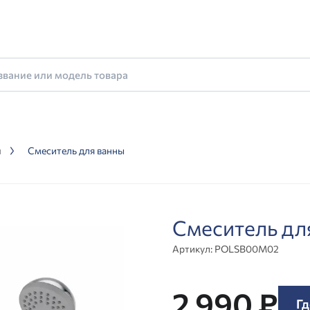
ы
Смеситель для ванны
Смеситель д
Артикул:
POLSB00M02
2 990 ₽
Гд