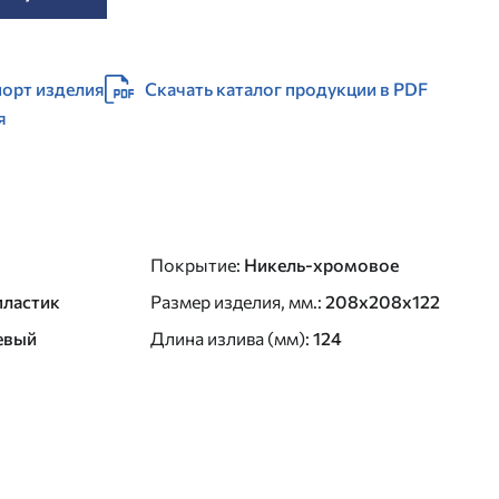
орт изделия
Скачать каталог продукции в PDF
я
Покрытие
:
Никель-хромовое
пластик
Размер изделия, мм.
:
208х208х122
евый
Длина излива (мм)
:
124