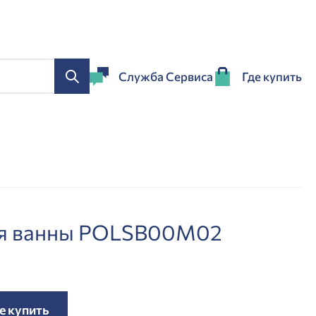
Служба Сервиса
Где купить
ля ванны POLSB00M02
е купить