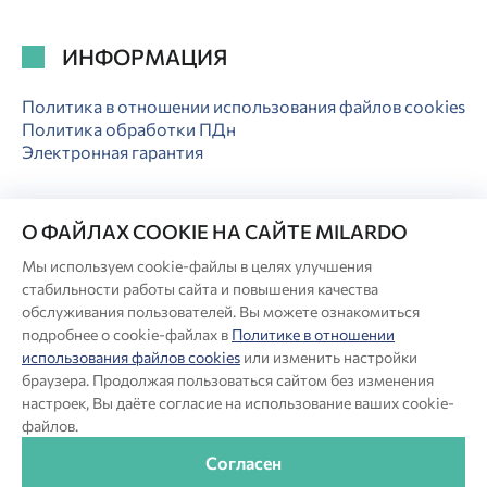
ИНФОРМАЦИЯ
Политика в отношении использования файлов cookies
Политика обработки ПДн
Электронная гарантия
О ФАЙЛАХ COOKIE НА САЙТЕ MILARDO
Мы используем cookie-файлы в целях улучшения
© Milardo
стабильности работы сайта и повышения качества
Разработка сайта:
обслуживания пользователей. Вы можете ознакомиться
подробнее о cookie-файлах в
Политике в отношении
использования файлов cookies
или изменить настройки
Производитель оставляет за собой право в любой момент
браузера. Продолжая пользоваться сайтом без изменения
вносить изменения в комплектацию, дизайн и характеристики
настроек, Вы даёте согласие на использование ваших cookie-
товара, не ухудшающие его качество.
файлов.
®
Актуальная информация о продукции Milardo
— на сайте
бренда www.milardo.ru.
Согласен